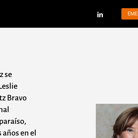
LINKEDIN
EME
z se
Leslie
tz Bravo
nal
paraíso,
 años en el