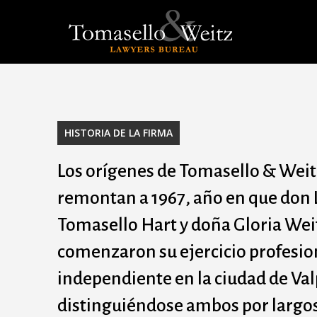
Skip
to
main
content
HISTORIA DE LA FIRMA
Los orígenes de Tomasello & Weit
remontan a 1967, año en que don 
Tomasello Hart y doña Gloria Wei
comenzaron su ejercicio profesio
independiente en la ciudad de Val
distinguiéndose ambos por largos