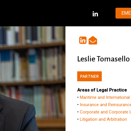
LINKEDIN
EME
Leslie Tomasello
PARTNER
Areas of Legal Practice
•
Maritime and International
•
Insurance and Reinsuranc
•
Corporate and Corporate 
•
Litigation and Arbitration