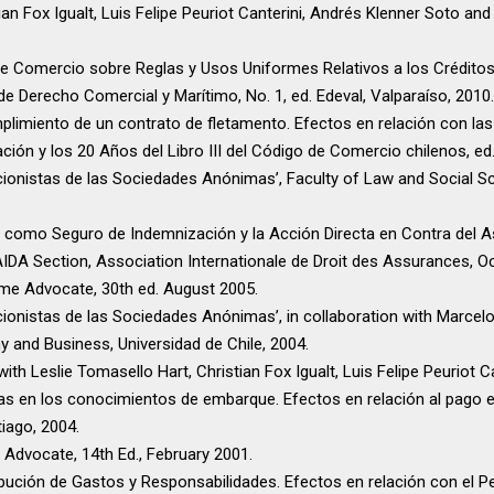
ian Fox Igualt, Luis Felipe Peuriot Canterini, Andrés Klenner Soto and
 de Comercio sobre Reglas y Usos Uniformes Relativos a los Crédito
e Derecho Comercial y Marítimo, No. 1, ed. Edeval, Valparaíso, 2010.
imiento de un contrato de fletamento. Efectos en relación con las 
ión y los 20 Años del Libro III del Código de Comercio chilenos, ed.
ccionistas de las Sociedades Anónimas’, Faculty of Law and Social Sc
n) como Seguro de Indemnización y la Acción Directa en Contra del A
 AIDA Section, Association Internationale de Droit des Assurances, O
itime Advocate, 30th ed. August 2005.
cionistas de las Sociedades Anónimas’, in collaboration with Marcelo 
 and Business, Universidad de Chile, 2004.
with Leslie Tomasello Hart, Christian Fox Igualt, Luis Felipe Peuriot 
rtas en los conocimientos de embarque. Efectos en relación al pago 
tiago, 2004.
e Advocate, 14th Ed., February 2001.
bución de Gastos y Responsabilidades. Efectos en relación con el P