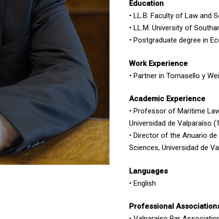
Education
• LL.B. Faculty of Law and 
• LL.M. University of South
• Postgraduate degree in Ec
Work Experience
• Partner in Tomasello y We
Academic Experience
• Professor of Maritime Law
Universidad de Valparaíso 
• Director of the Anuario d
Sciences, Universidad de Va
Languages
• English
Professional Association
• Valparaíso Bar Association