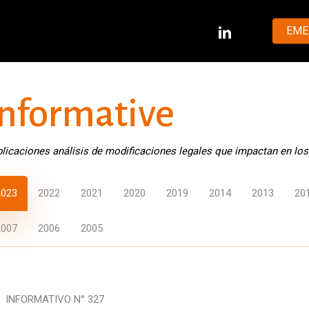
LINKEDIN
EME
Informative
licaciones análisis de modificaciones legales que impactan en los
2023
2022
2021
2020
2019
2014
2013
20
2007
2006
2005
INFORMATIVO N° 327