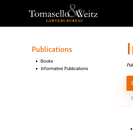
Skip
to
main
content
Publications
Books
Pub
Informative Publications